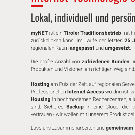
Lokal, in­di­vi­du­ell und persö
myNET
ist ein
Tiroler Tra­di­ti­ons­be­trieb
mit F
zu­rück­bli­cken kann. Im Laufe der letzten
25 
regionalen Raum
angepasst
und
umgesetzt
.
Die große Anzahl von
zu­frie­de­nen Kunden
u
Produkten und Visionen am richtigen Weg sind
Hosting
am Puls der Zeit, auf regionalen Servern 
Pro­fes­sio­nel­len
Internet Access
wo drin ist, w
Housing
in hoch­mo­der­nen Re­chen­zen­tren, a
sind. Sicheres
Backup
in eine Cloud, die kei
vertrauen - wir wollen mit unserem Produkt de
Lass uns zu­sam­men­ar­bei­ten und
gemeinsam