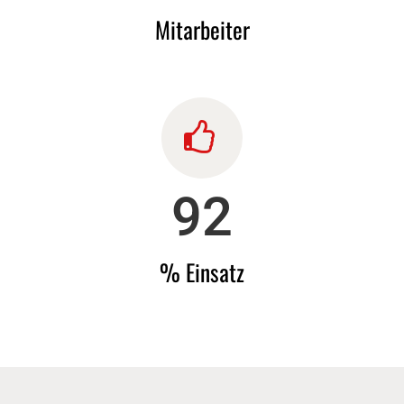
Mit­ar­bei­ter
100
% Einsatz