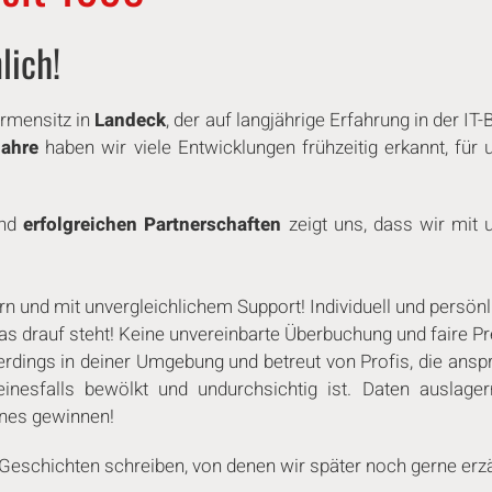
nlich!
irmensitz in
Landeck
, der auf lang­jäh­ri­ge Erfahrung in der IT
Jahre
haben wir viele Ent­wick­lun­gen frühzeitig erkannt, für
nd
er­folg­rei­chen Part­ner­schaf­ten
zeigt uns, dass wir mit 
.
und mit un­ver­gleich­li­chem Support! In­di­vi­du­ell und persönl
as drauf steht! Keine un­ver­ein­bar­te Über­bu­chung und faire Pr
llerdings in deiner Umgebung und betreut von Profis, die an­sp
­nes­falls bewölkt und un­durch­sich­tig ist. Daten auslage
ines gewinnen!
Ge­schich­ten schreiben, von denen wir später noch gerne erzäh