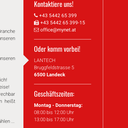
Kon­tak­tie­re uns!
+43 5442 65 399
+43 5442 65 399-15
office@​mynet.​at
-Branche
 unseren
Oder komm vorbei!
unseren
LANTECH
Brugg­feld­stras­se 5
6500 Landeck
ich!
eise!
Ge­schäfts­zei­ten:
rech­bar
rn heißt
Montag - Donnerstag:
08:00 bis 12:00 Uhr
13:00 bis 17:00 Uhr
len ...