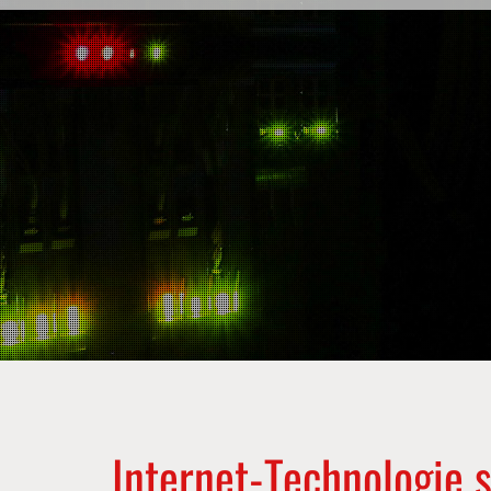
In­ter­net-Tech­no­lo­gie