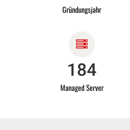
Grün­dungs­jahr
200
Managed Server